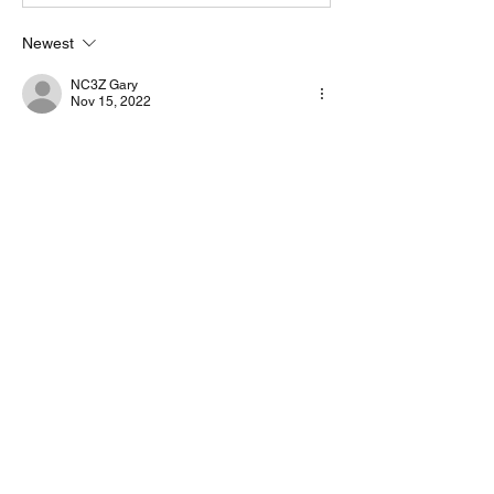
Newest
NC3Z Gary
Nov 15, 2022
There is a signal on your waterfall but it is 
not 500Hz VARA, it is much wider and is 
centered a little bit higher in your passband.
Like
Show more comments
About
Start a discussion. Talk to other VarAC
users. learn, share
...
Read more